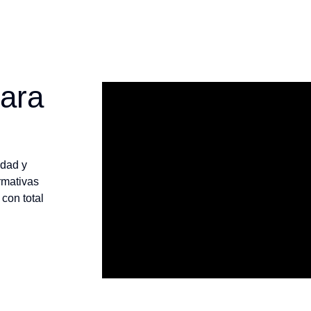
para
idad y
rmativas
con total