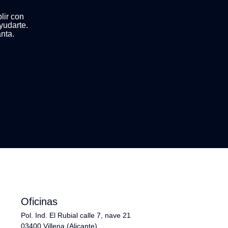
lir con
yudarte.
nta.
Oficinas
Pol. Ind. El Rubial calle 7, nave 21
03400 Villena (Alicante)