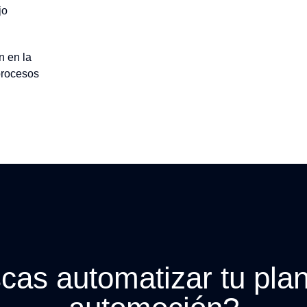
jo
n en la
procesos
cas automatizar tu plan