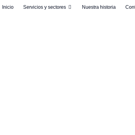
Inicio
Servicios y sectores
Nuestra historia
Con
omatización en la
tria de la automoción