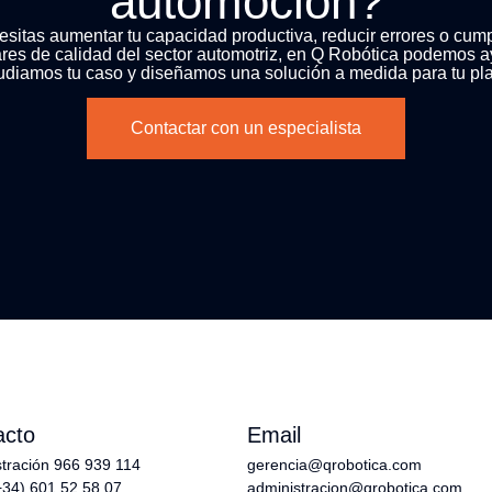
automoción?
esitas aumentar tu capacidad productiva, reducir errores o cump
res de calidad del sector automotriz, en Q Robótica podemos a
udiamos tu caso y diseñamos una solución a medida para tu pla
Contactar con un especialista
acto
Email
tración 966 939 114
gerencia@qrobotica.com
+34) 601 52 58 07
administracion@qrobotica.com