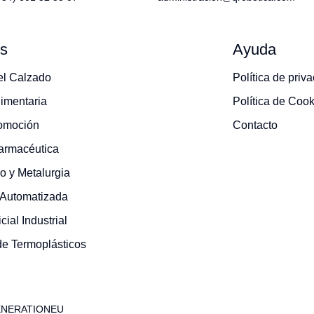
os
Ayuda
del Calzado
Política de priv
limentaria
Política de Coo
tomoción
Contacto
Farmacéutica
 y Metalurgia
 Automatizada
icial Industrial
de Termoplásticos
ENERATIONEU