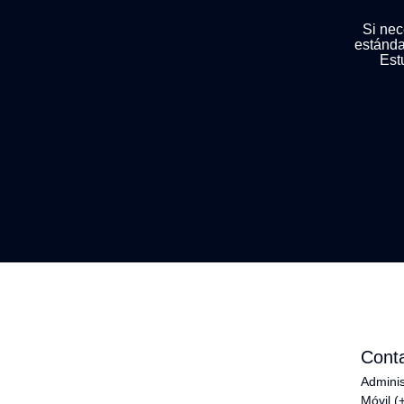
Si nec
estánda
Est
Cont
Adminis
Móvil (